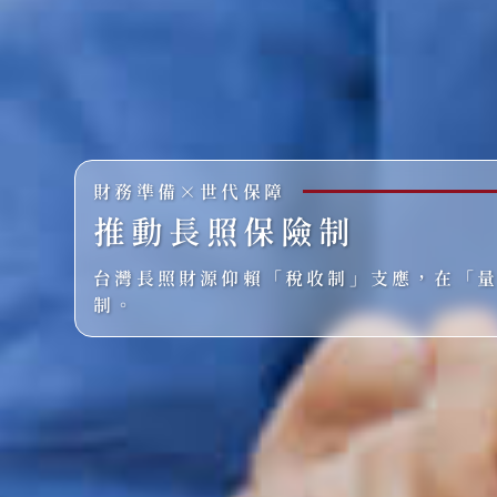
財務準備×世代保障
推動長照保險制
台灣長照財源仰賴「稅收制」支應，在「
制。